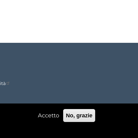
ità
Accetto
No, grazie