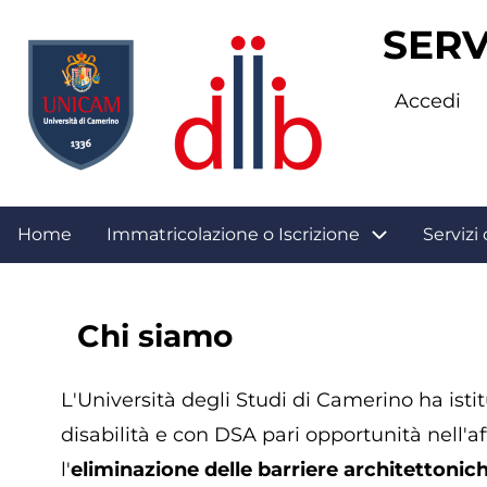
SERV
Accedi
Apri
Home
Immatricolazione o Iscrizione
Servizi 
menu
Chi siamo
navigazione
L'Università degli Studi di Camerino ha istit
disabilità e con DSA pari opportunità nell'a
l'
eliminazione delle barriere architettonich