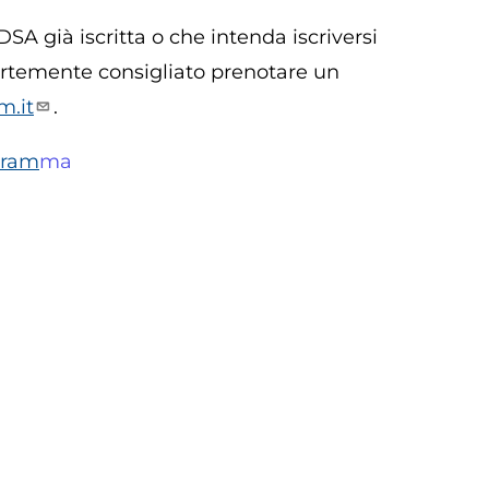
SA già iscritta o che intenda iscriversi
fortemente consigliato prenotare un
m.it
.
gram
ma